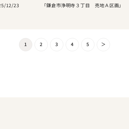
25/12/23
「鎌倉市浄明寺３丁目 売地Ａ区画」 
1
2
3
4
5
＞