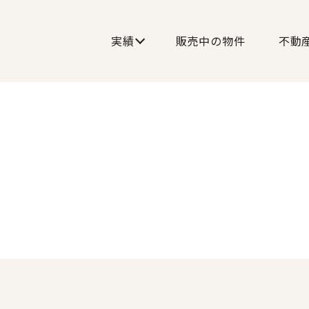
実績
販売中の物件
不動
実績
戸建
＞中古戸建
＞中古マンション
＞
販売中の物件
不動産買取